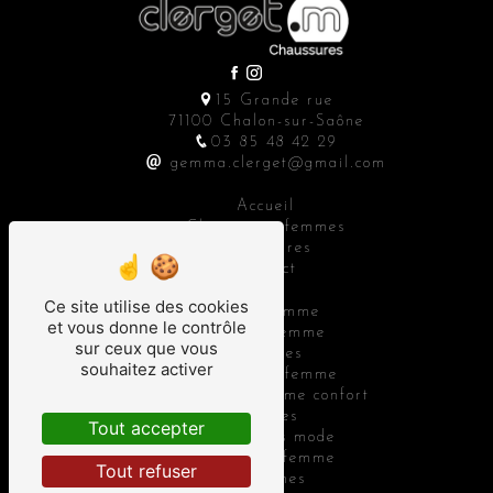
15 Grande rue
71100 Chalon-sur-Saône
03 85 48 42 29
gemma.clerget@gmail.com
Accueil
Chaussures femmes
Accessoires
Contact
Ce site utilise des cookies
Bottes femme
et vous donne le contrôle
Baskets femme
sur ceux que vous
Sandales
souhaitez activer
Chaussure femme
Chaussure femme confort
Bottines
Tout accepter
Accessoires mode
Mocassins femme
Tout refuser
Ballerines