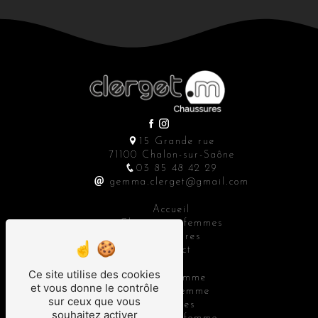
15 Grande rue
71100 Chalon-sur-Saône
03 85 48 42 29
gemma.clerget@gmail.com
Accueil
Chaussures femmes
Accessoires
Contact
Ce site utilise des cookies
Bottes femme
et vous donne le contrôle
Baskets femme
sur ceux que vous
Sandales
souhaitez activer