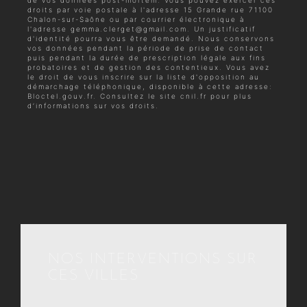
droits par voie postale à l'adresse 15 Grande rue 71100
Chalon-sur-Saône ou par courrier électronique à
l'adresse gemma.clerget@gmail.com. Un justificatif
d'identité pourra vous être demandé. Nous conservons
vos données pendant la période de prise de contact
puis pendant la durée de prescription légale aux fins
probatoires et de gestion des contentieux. Vous avez
le droit de vous inscrire sur la liste d'opposition au
démarchage téléphonique, disponible à cette adresse:
Bloctel.gouv.fr
. Consultez le site cnil.fr pour plus
d’informations sur vos droits.
NOS INTERVENTIONS SUR
CES VILLES