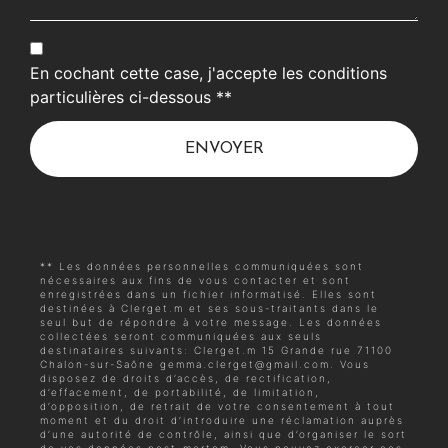
En cochant cette case, j'accepte les conditions
particulières ci-dessous **
ENVOYER
** Les données personnelles communiquées sont
nécessaires aux fins de vous contacter et sont
enregistrées dans un fichier informatisé. Elles sont
destinées à Clerget.m et ses sous-traitants dans le
seul but de répondre à votre message. Les données
collectées seront communiquées aux seuls
destinataires suivants: Clerget.m 15 Grande rue 71100
Chalon-sur-Saône gemma.clerget@gmail.com. Vous
disposez de droits d’accès, de rectification,
d’effacement, de portabilité, de limitation,
d’opposition, de retrait de votre consentement à tout
moment et du droit d’introduire une réclamation auprès
d’une autorité de contrôle, ainsi que d’organiser le sort
de vos données post-mortem. Vous pouvez exercer ces