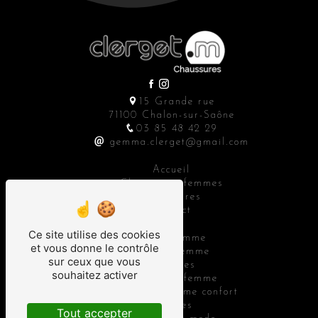
15 Grande rue
71100 Chalon-sur-Saône
03 85 48 42 29
gemma.clerget@gmail.com
Accueil
Chaussures femmes
Accessoires
Contact
Ce site utilise des cookies
Bottes femme
et vous donne le contrôle
Baskets femme
sur ceux que vous
Sandales
souhaitez activer
Chaussure femme
Chaussure femme confort
Bottines
Tout accepter