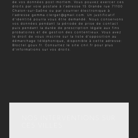
de vos données post-mortem. Vous pouvez exercer ces
droits par voie postale à l'adresse 15 Grande rue 71100
Chalon-sur-Saône ou par courrier électronique à
l'adresse gemma.clerget@gmail.com. Un justificatif
d'identité pourra vous être demandé. Nous conservons
vos données pendant la période de prise de contact
puis pendant la durée de prescription légale aux fins
probatoires et de gestion des contentieux. Vous avez
le droit de vous inscrire sur la liste d'opposition au
démarchage téléphonique, disponible à cette adresse:
Bloctel.gouv.fr
. Consultez le site cnil.fr pour plus
d’informations sur vos droits.
NOS INTERVENTIONS SUR
CES VILLES