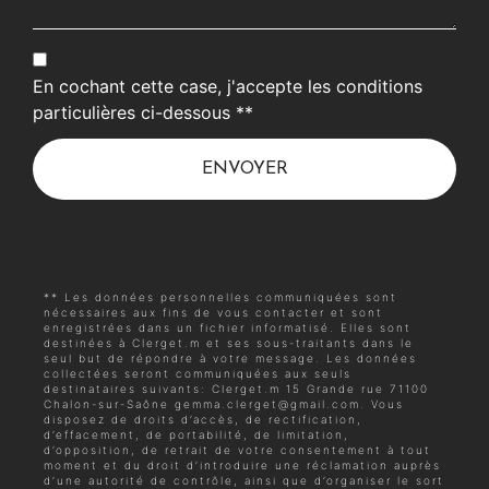
En cochant cette case, j'accepte les conditions
particulières ci-dessous **
ENVOYER
** Les données personnelles communiquées sont
nécessaires aux fins de vous contacter et sont
enregistrées dans un fichier informatisé. Elles sont
destinées à Clerget.m et ses sous-traitants dans le
seul but de répondre à votre message. Les données
collectées seront communiquées aux seuls
destinataires suivants: Clerget.m 15 Grande rue 71100
Chalon-sur-Saône gemma.clerget@gmail.com. Vous
disposez de droits d’accès, de rectification,
d’effacement, de portabilité, de limitation,
d’opposition, de retrait de votre consentement à tout
moment et du droit d’introduire une réclamation auprès
d’une autorité de contrôle, ainsi que d’organiser le sort